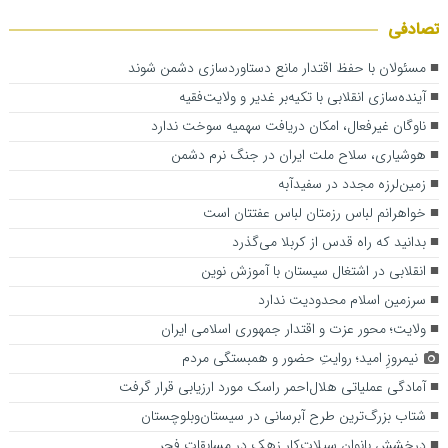
تصادفی
مسئولان با حفظ اقتدار مانع دستاوردسازی دشمن شوند
آینده‌سازی انقلابی با تکیه‌بر غدیر و ولایت‌فقیه
ناوگان غیرفعال، امکان دریافت سهمیه سوخت ندارد
هوشیاری، سلاح ملت ایران در جنگ نرم دشمن
زمین‌لرزه مجدد در سفیدآبه
خواهرانم لباس رزمتان لباس عفتتان است
بدانید که راه قدس از کربلا می‌گذرد
انقلابی در اشتغال سیستان با آموزش نوین
سرزمین اسلام محدودیت ندارد
ولایت؛ محور عزت و اقتدار جمهوری اسلامی ایران
نیمروزِ امید؛ روایتِ حضور و همبستگی مردم
آمادگی عملیاتی هلال‌احمر راسک مورد ارزیابی قرار گرفت
شتاب بزرگ‌ترین طرح آبرسانی در سیستان‌وبلوچستان
درخشش بانوان سیلات‌کار زهک در مسابقات فجر